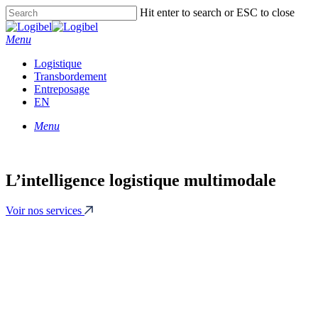
Skip
Hit enter to search or ESC to close
to
Close
main
Search
Menu
content
Logistique
Transbordement
Entreposage
EN
Menu
L’intelligence logistique multimodale
Voir nos services