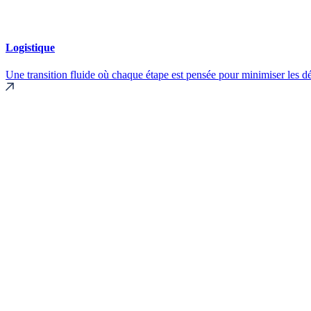
Logistique
Une transition fluide où chaque étape est pensée pour minimiser les d